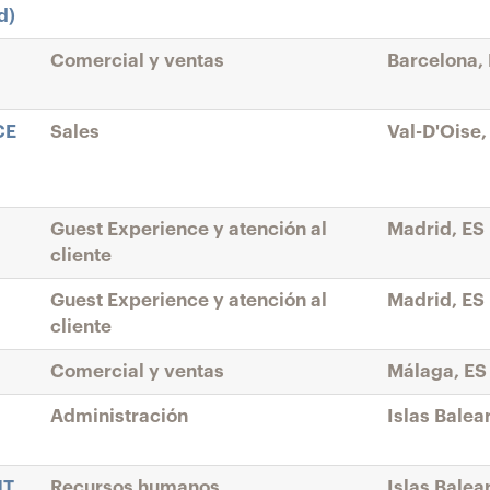
d)
Comercial y ventas
Barcelona,
CE
Sales
Val-D'Oise,
Guest Experience y atención al
Madrid, ES
cliente
Guest Experience y atención al
Madrid, ES
cliente
Comercial y ventas
Málaga, ES
Administración
Islas Balea
NT
Recursos humanos
Islas Balea