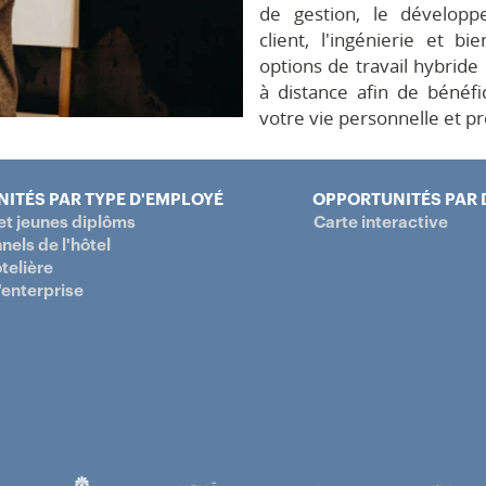
de gestion, le développ
client, l'ingénierie et b
options de travail hybride
à distance afin de bénéfi
votre vie personnelle et pr
ITÉS PAR TYPE D'EMPLOYÉ
OPPORTUNITÉS PAR 
et jeunes diplôms
Carte interactive
nels de l'hôtel
telière
'enterprise