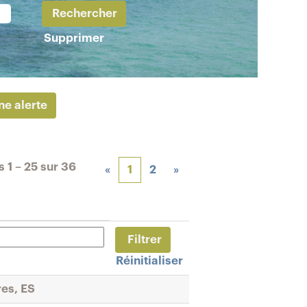
Supprimer
ne alerte
ts
1 – 25
sur
36
«
1
2
»
Réinitialiser
res, ES