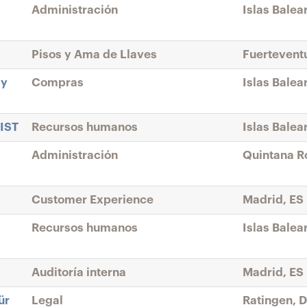
Administración
Islas Balea
Pisos y Ama de Llaves
Fuertevent
 y
Compras
Islas Balea
IST
Recursos humanos
Islas Balea
Administración
Quintana R
Customer Experience
Madrid, ES
Recursos humanos
Islas Balea
Auditoría interna
Madrid, ES
ür
Legal
Ratingen, 