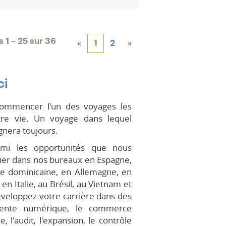
ts
1 – 25
sur
36
«
1
2
»
ci
 commencer l'un des voyages les
tre vie. Un voyage dans lequel
gnera toujours.
rmi les opportunités que nous
ier dans nos bureaux en Espagne,
e dominicaine, en Allemagne, en
n Italie, au Brésil, au Vietnam et
développez votre carrière dans des
vente numérique, le commerce
, l'audit, l'expansion, le contrôle