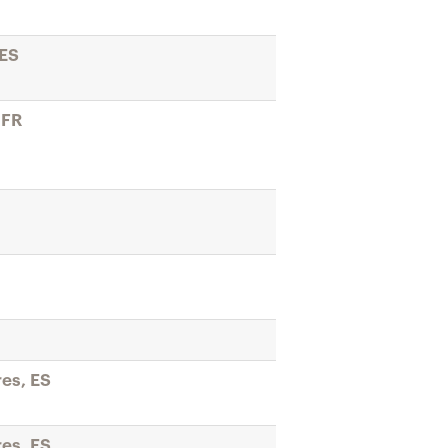
 ES
 FR
res, ES
res, ES