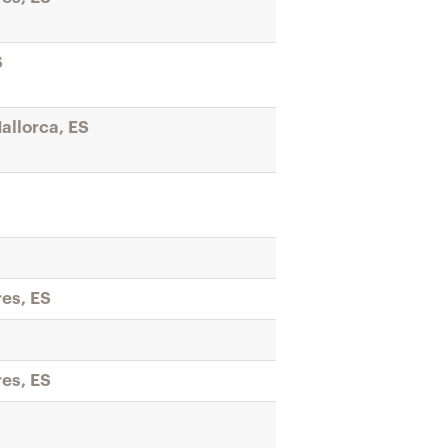
S
allorca, ES
res, ES
res, ES