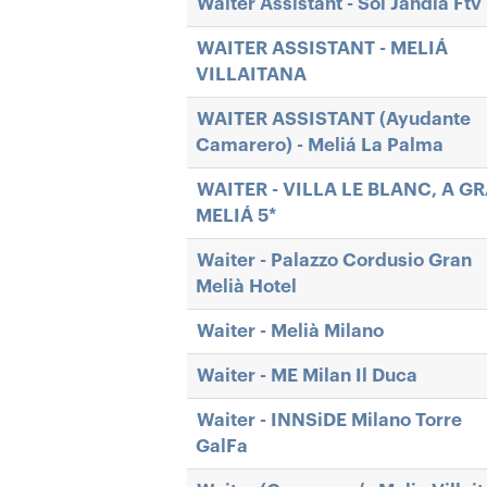
Waiter Assistant - Sol Jandia Ftv
WAITER ASSISTANT - MELIÁ
VILLAITANA
WAITER ASSISTANT (Ayudante
Camarero) - Meliá La Palma
WAITER - VILLA LE BLANC, A G
MELIÁ 5*
Waiter - Palazzo Cordusio Gran
Melià Hotel
Waiter - Melià Milano
Waiter - ME Milan Il Duca
Waiter - INNSiDE Milano Torre
GalFa