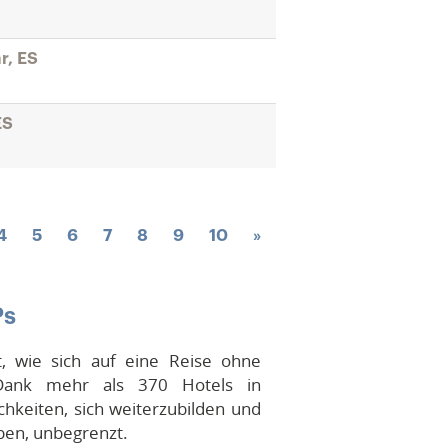
r, ES
ES
4
5
6
7
8
9
10
»
Ps
st, wie sich auf eine Reise ohne
Dank mehr als 370 Hotels in
chkeiten, sich weiterzubilden und
ben, unbegrenzt.