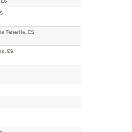
 ES
ES
e Tenerife, ES
es, ES