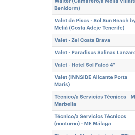
Waiter (Camarero/a Melia Villai
Benidorm)
Valet de Pisos - Sol Sun Beach b
Meliá (Costa Adeje-Tenerife)
Valet - Zel Costa Brava
Valet - Paradisus Salinas Lanzar
Valet - Hotel Sol Falcó 4*
Valet (INNSiDE Alicante Porta
Maris)
Técnico/a Servicios Técnicos - 
Marbella
Técnico/a Servicios Técnicos
(nocturno) - ME Málaga