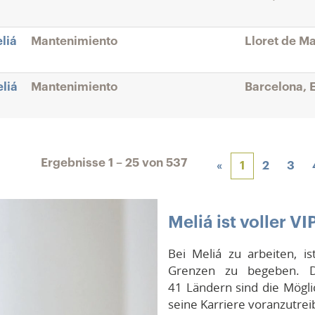
liá
Mantenimiento
Lloret de Ma
liá
Mantenimiento
Barcelona, 
Ergebnisse
1 – 25
von
537
«
1
2
3
Meliá ist voller VI
Bei Meliá zu arbeiten, i
Grenzen zu begeben. 
41 Ländern sind die Mögli
seine Karriere voranzutrei