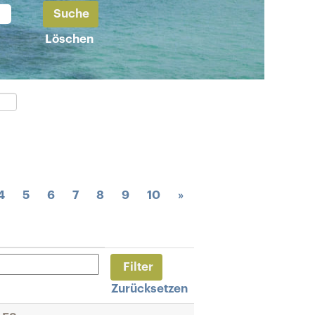
Löschen
4
5
6
7
8
9
10
»
Zurücksetzen