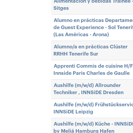
Alimentación y bebidas Trainee 
Sitges
Alumno en prácticas Departame
de Guest Experience - Sol Teneri
(Las Américas - Arona)
Alumno/a en prácticas Clúster
RRHH Tenerife Sur
Apprenti Commis de cuisine H/F
Innside Paris Charles de Gaulle
Aushilfe (m/w/d) Allrounder
Techniker , INNSiDE Dresden
Aushilfe (m/w/d) Frühstückservi
INNSiDE Leipzig
Aushilfe (m/w/d) Küche - INNSiD
by Meliá Hamburg Hafen