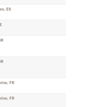
es, ES
E
BR
BR
ine, FR
ine, FR