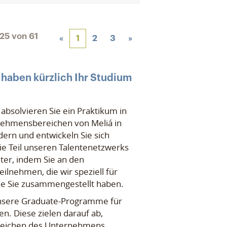
 25
von
61
«
1
2
3
»
 haben kürzlich Ihr Studium
, absolvieren Sie ein Praktikum in
ehmensbereichen von Meliá in
ern und entwickeln Sie sich
ie Teil unseren Talentenetzwerks
iter, indem Sie an den
lnehmen, die wir speziell für
ie Sie zusammengestellt haben.
unsere Graduate-Programme für
n. Diese zielen darauf ab,
reichen des Unternehmens