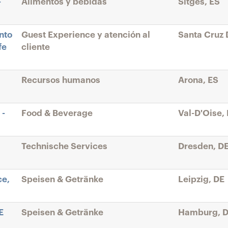
-
Alimentos y bebidas
Sitges, ES
nto
Guest Experience y atención al
Santa Cruz 
fe
cliente
Recursos humanos
Arona, ES
 -
Food & Beverage
Val-D'Oise,
Technische Services
Dresden, D
ce,
Speisen & Getränke
Leipzig, DE
E
Speisen & Getränke
Hamburg, 