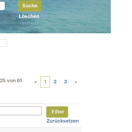
Löschen
 25
von
61
«
1
2
3
»
Zurücksetzen