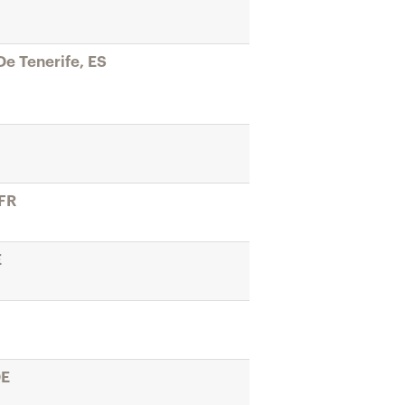
De Tenerife, ES
 FR
E
DE