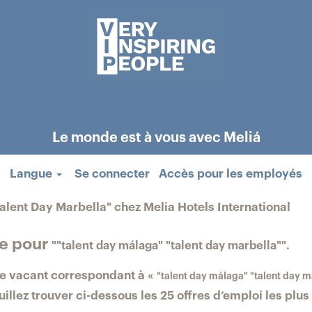
Le monde est à vous avec Meliá
Langue
Se connecter
Accès pour les employés
(pa
alent Day Marbella" chez Melia Hotels International
actu
he pour
""talent day málaga" "talent day marbella"".
te vacant correspondant à «
"talent day málaga" "talent day m
illez trouver ci-dessous les 25 offres d’emploi les plu