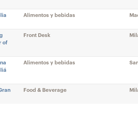
lia
Alimentos y bebidas
Mad
ng
Front Desk
Mil
 of
ina
Alimentos y bebidas
San
liá
Gran
Food & Beverage
Mil