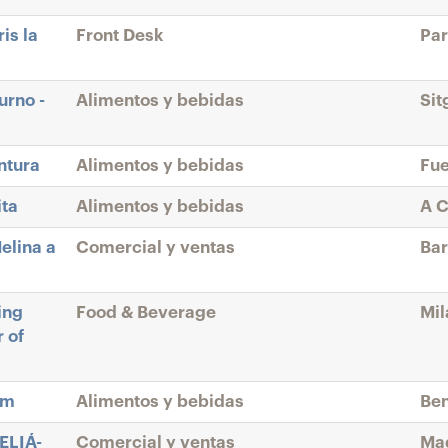
is la
Front Desk
Par
urno -
Alimentos y bebidas
Sit
ntura
Alimentos y bebidas
Fue
ita
Alimentos y bebidas
A C
elina a
Comercial y ventas
Bar
ing
Food & Beverage
Mil
 of
rm
Alimentos y bebidas
Ben
ELIÁ-
Comercial y ventas
Mad