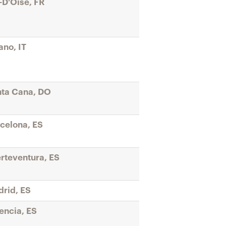
-D'Oise, FR
ano, IT
ta Cana, DO
celona, ES
rteventura, ES
rid, ES
encia, ES