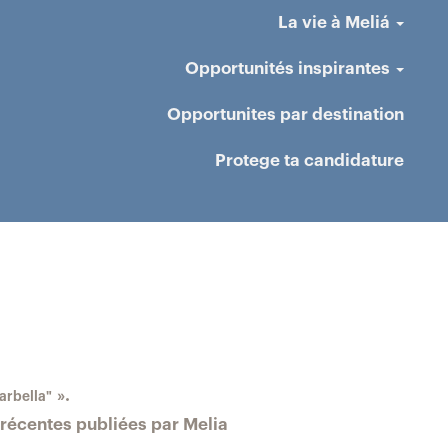
La vie à Meliá
Opportunités inspirantes
Opportunites par destination
Protege ta candidature
ge
elle)
».
arbella"
s récentes publiées par Melia