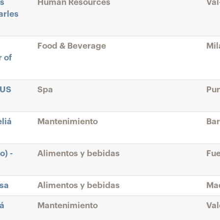
es
Human Resources
Val
arles
Food & Beverage
Mil
 of
SUS
Spa
Pun
liá
Mantenimiento
Bar
o) -
Alimentos y bebidas
Fue
esa
Alimentos y bebidas
Mad
iá
Mantenimiento
Val