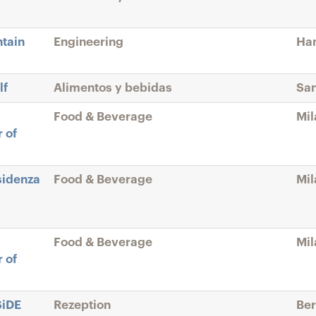
ntain
Engineering
Han
lf
Alimentos y bebidas
San
Food & Beverage
Mil
 of
sidenza
Food & Beverage
Mil
Food & Beverage
Mil
 of
SiDE
Rezeption
Ber