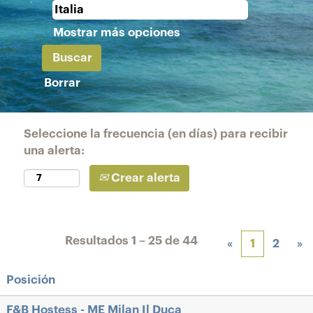
Mostrar más opciones
Borrar
Seleccione la frecuencia (en días) para recibir
una alerta:
Crear alerta
Resultados
1 – 25
de
44
«
1
2
»
Posición
F&B Hostess - ME Milan Il Duca