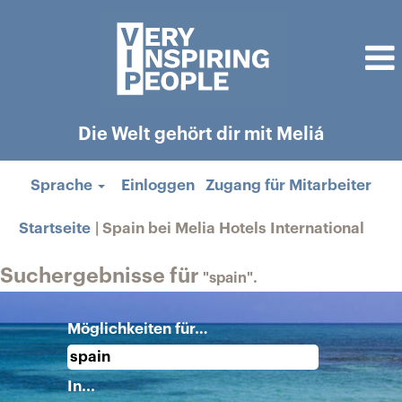
Die Welt gehört dir mit Meliá
Sprache
Einloggen
Zugang für Mitarbeiter
(aktu
Startseite
|
Spain bei Melia Hotels International
Seite
Suchergebnisse für
"spain".
Möglichkeiten für…
In...