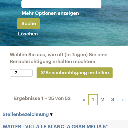
Mehr Optionen anzeigen
Löschen
Wählen Sie aus, wie oft (in Tagen) Sie eine
Benachrichtigung erhalten möchten:
Benachrichtigung erstellen
Ergebnisse
1 – 25
von
52
«
1
2
3
»
Stellenbezeichnung
WAITER - VILLA LE BLANC, A GRAN MELIÁ 5*