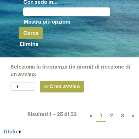
Con sede in…
Mostra più opzioni
Elimina
Seleziona la frequenza (in giorni) di ricezione di
un avviso:
Crea avviso
Risultati
1 – 25
di
52
«
1
2
3
»
Titolo