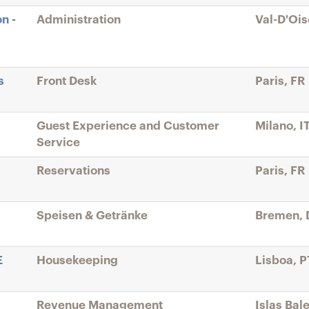
n -
Administration
Val-D'Ois
s
Front Desk
Paris, FR
Guest Experience and Customer
Milano, I
Service
Reservations
Paris, FR
Speisen & Getränke
Bremen, 
E
Housekeeping
Lisboa, P
Revenue Management
Islas Bal