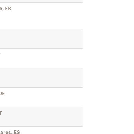
e, FR
T
DE
T
eares, ES