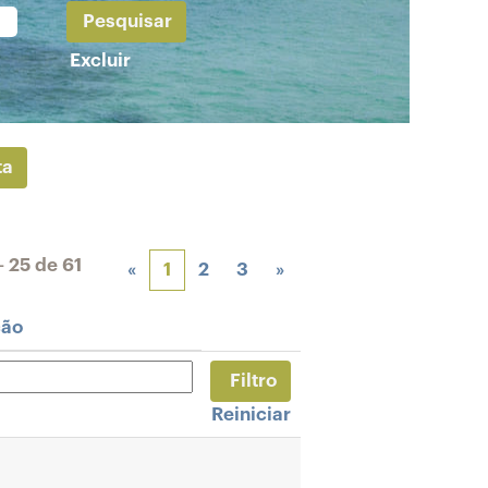
Excluir
ta
– 25
de
61
«
1
2
3
»
ção
Reiniciar