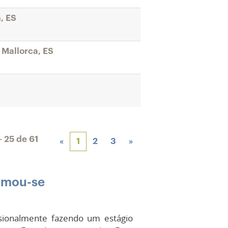
, ES
 Mallorca, ES
– 25
de
61
«
1
2
3
»
ormou-se
issionalmente fazendo um estágio