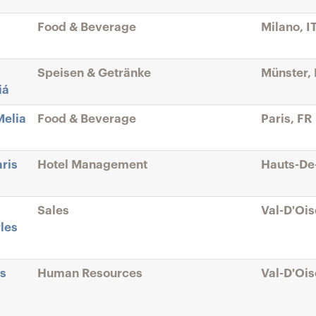
Food & Beverage
Milano, I
Speisen & Getränke
Münster,
iá
Melia
Food & Beverage
Paris, FR
aris
Hotel Management
Hauts-De
Sales
Val-D'Ois
les
es
Human Resources
Val-D'Ois