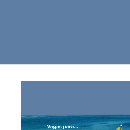
Estudantes
e
recém-
formados
Vagas para…