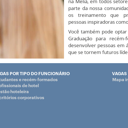
na Meliá, em todos setore
parte da nossa comunidad
os treinamento que pr
pessoas inspiradoras como
Você também pode optar 
Graduação para recém-
desenvolver pessoas em á
que se tornem futuros líde
GAS POR TIPO DO FUNCIONÁRIO
VAGAS
tudantes e recém-formados
Mapa in
ofissionais de hotel
stão hoteleira
critórios corporativos