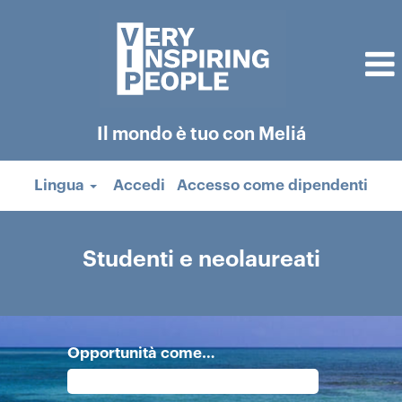
Il mondo è tuo con Meliá
Lingua
Accedi
Accesso come dipendenti
Studenti
e
Studenti e neolaureati
neolaureati
Opportunità come…