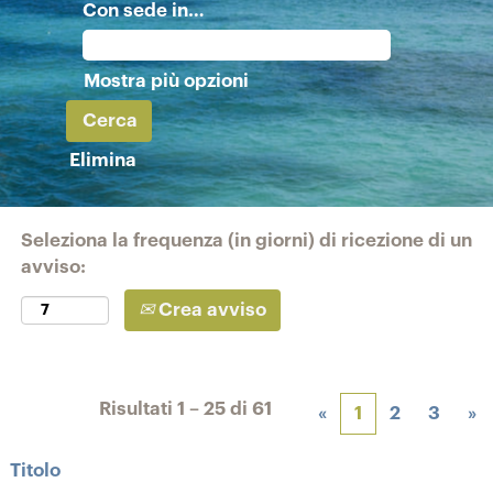
Con sede in…
Mostra più opzioni
Elimina
Seleziona la frequenza (in giorni) di ricezione di un
avviso:
Crea avviso
Risultati
1 – 25
di
61
«
1
2
3
»
Titolo