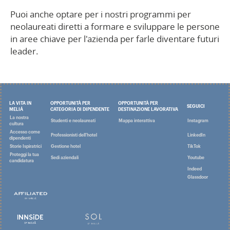
Puoi anche optare per i nostri programmi per
neolaureati diretti a formare e sviluppare le persone
in aree chiave per l'azienda per farle diventare futuri
leader.
LA VITA IN
OPPORTUNITÀ PER
OPPORTUNITÀ PER
SEGUICI
MELIÁ
CATEGORIA DI DIPENDENTE
DESTINAZIONE LAVORATIVA
La nostra
Studenti e neolaureati
Mappa interattiva
Instagram
cultura
Accesso come
Professionisti dell'hotel
LinkedIn
dipendenti
Storie Ispiratrici
Gestione hotel
TikTok
Proteggi la tua
Sedi aziendali
Youtube
candidatura
Indeed
Glassdoor