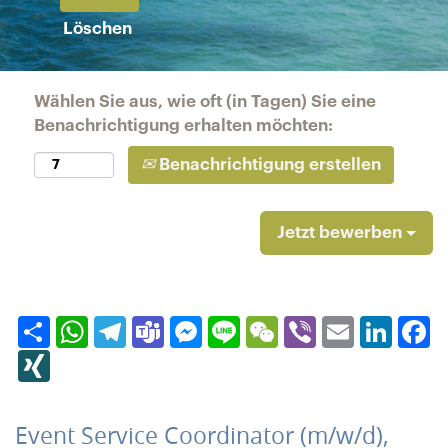
Löschen
Wählen Sie aus, wie oft (in Tagen) Sie eine
Benachrichtigung erhalten möchten:
Benachrichtigung erstellen
Jetzt bewerben
Teilen
WhatsApp
Telegram
Teams
Messenger
Line
WeChat
Viber
Email
Linked
F
XING
Event Service Coordinator (m/w/d),