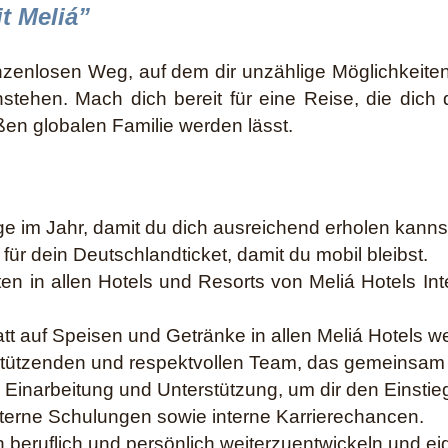
t Meliá”
nzenlosen Weg, auf dem dir unzählige Möglichkeite
tehen. Mach dich bereit für eine Reise, die dich
oßen globalen Familie werden lässt.
 im Jahr, damit du dich ausreichend erholen kanns
ür dein Deutschlandticket, damit du mobil bleibst.
en in allen Hotels und Resorts von Meliá Hotels Inte
tt auf Speisen und Getränke in allen Meliá Hotels we
rstützenden und respektvollen Team, das gemeinsam
te Einarbeitung und Unterstützung, um dir den Einstieg
externe Schulungen sowie interne Karrierechancen.
ch beruflich und persönlich weiterzuentwickeln und e