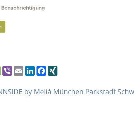
ne Benachrichtigung
n
er
WeChat
Viber
Email
LinkedIn
Facebook
XING
 INNSIDE by Meliá München Parkstadt Sch