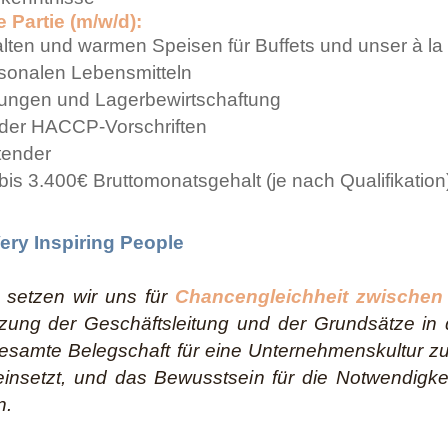
 Partie (m/w/d):
lten und warmen Speisen für Buffets und unser à la
isonalen Lebensmitteln
ungen und Lagerbewirtschaftung
der HACCP-Vorschriften
itender
s 3.400€ Bruttomonatsgehalt (je nach Qualifikation
 Very Inspiring People
l setzen wir uns für
Chancengleichheit zwische
ützung der Geschäftsleitung und der Grundsätze in d
esamte Belegschaft für eine Unternehmenskultur zu s
g einsetzt, und das Bewusstsein für die Notwendig
n.