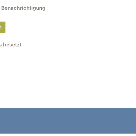
ne Benachrichtigung
n
s besetzt.