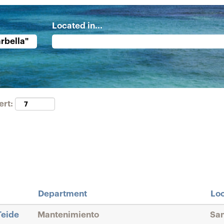
Located in...
ert:
Department
Loc
Teide
Mantenimiento
San