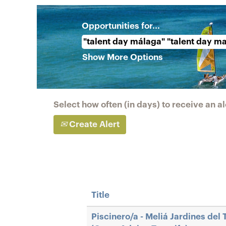
Opportunities for...
Show More Options
Select how often (in days) to receive an al
Create Alert
Title
Piscinero/a - Meliá Jardines del 