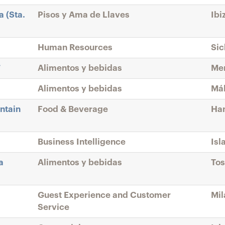
a (Sta.
Pisos y Ama de Llaves
Ibi
Human Resources
Sic
*
Alimentos y bebidas
Men
Alimentos y bebidas
Mál
ntain
Food & Beverage
Han
Business Intelligence
Isl
a
Alimentos y bebidas
Tos
Guest Experience and Customer
Mil
Service