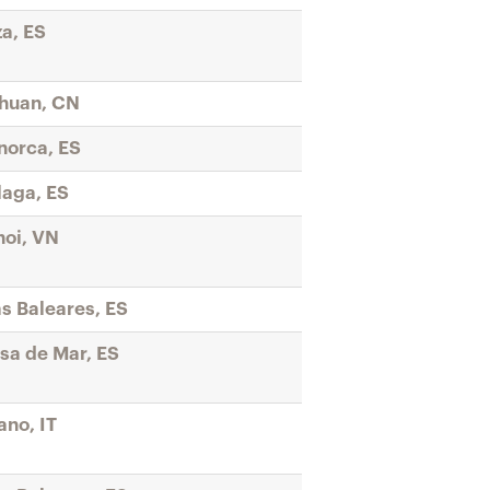
za, ES
huan, CN
orca, ES
aga, ES
oi, VN
as Baleares, ES
sa de Mar, ES
ano, IT