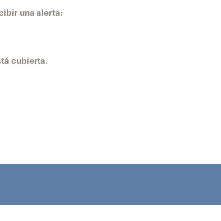
ibir una alerta:
tá cubierta.