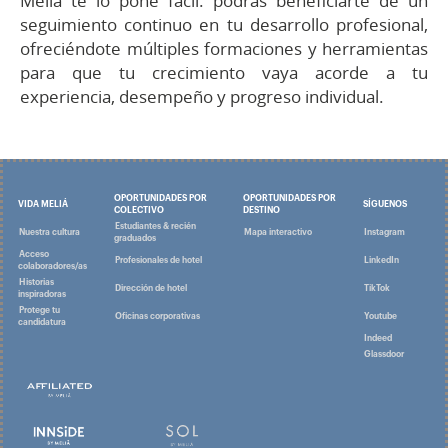
Meliá te lo pone fácil: podrás beneficiarte de un
seguimiento continuo en tu desarrollo profesional,
ofreciéndote múltiples formaciones y herramientas
para que tu crecimiento vaya acorde a tu
experiencia, desempeño y progreso individual.
OPORTUNIDADES POR
OPORTUNIDADES POR
VIDA MELIÁ
SÍGUENOS
COLECTIVO
DESTINO
Estudiantes & recién
Nuestra cultura
Mapa interactivo
Instagram
graduados
Acceso
Profesionales de hotel
LinkedIn
colaboradores/as
Historias
Dirección de hotel
TikTok
inspiradoras
Protege tu
Oficinas corporativas
Youtube
candidatura
Indeed
Glassdoor