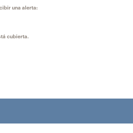
ibir una alerta:
tá cubierta.