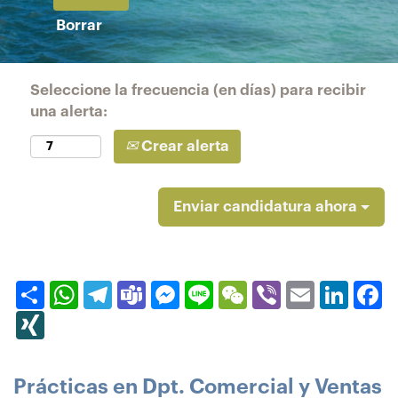
Borrar
Seleccione la frecuencia (en días) para recibir
una alerta:
Crear alerta
Enviar candidatura ahora
Compartir
WhatsApp
Telegram
Teams
Messenger
Line
WeChat
Viber
Email
Linked
F
XING
Prácticas en Dpt. Comercial y Ventas