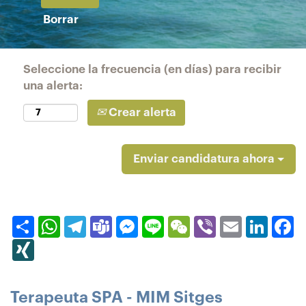
Borrar
Seleccione la frecuencia (en días) para recibir
una alerta:
Crear alerta
Enviar candidatura ahora
Compartir
WhatsApp
Telegram
Teams
Messenger
Line
WeChat
Viber
Email
Linked
F
XING
Terapeuta SPA - MIM Sitges