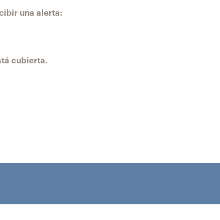
ibir una alerta:
tá cubierta.