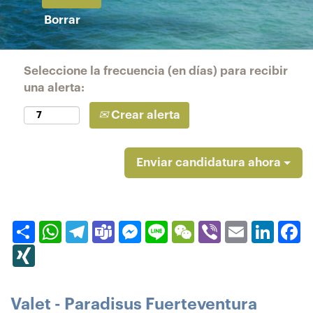
Borrar
Seleccione la frecuencia (en días) para recibir
una alerta:
Crear alerta
Enviar candidatura ahora
Compartir
WhatsApp
Telegram
Teams
Messenger
Line
WeChat
Viber
Email
Linked
F
XING
Valet - Paradisus Fuerteventura