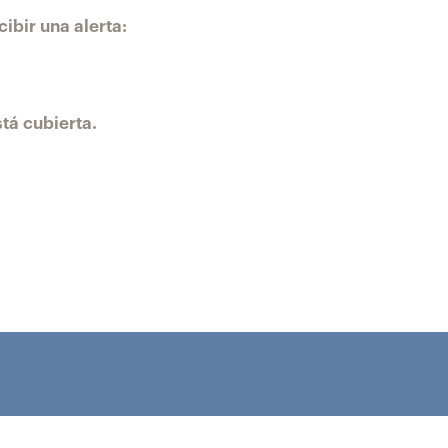
ibir una alerta:
tá cubierta.