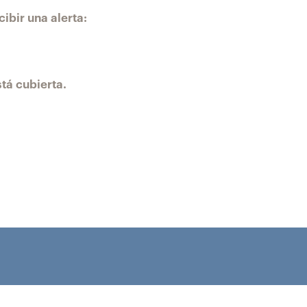
ibir una alerta:
tá cubierta.