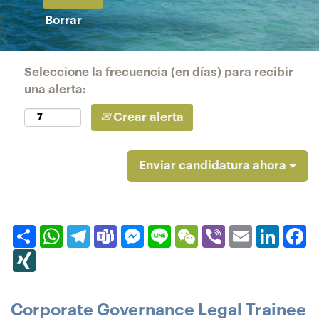
Borrar
Seleccione la frecuencia (en días) para recibir
una alerta:
Crear alerta
Enviar candidatura ahora
Compartir
WhatsApp
Telegram
Teams
Messenger
Line
WeChat
Viber
Email
Linked
F
XING
Corporate Governance Legal Trainee