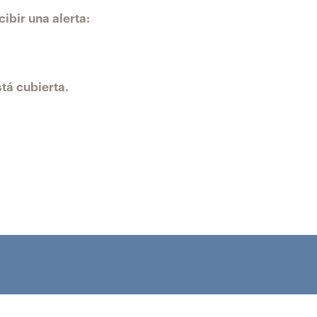
ibir una alerta:
tá cubierta.