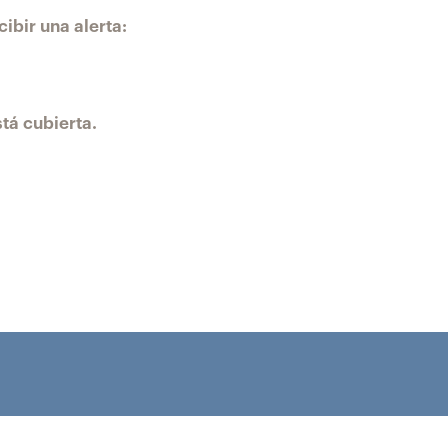
ibir una alerta:
tá cubierta.