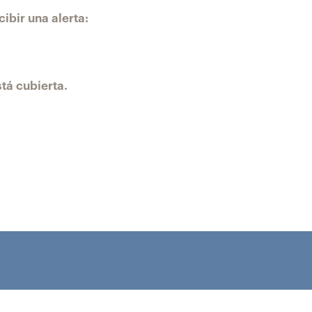
ibir una alerta:
tá cubierta.