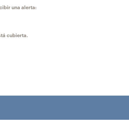
ibir una alerta:
tá cubierta.