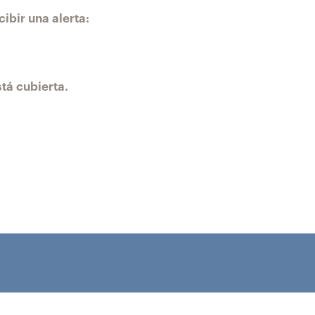
ibir una alerta:
tá cubierta.