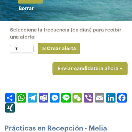
Borrar
Seleccione la frecuencia (en días) para recibir
una alerta:
Crear alerta
Enviar candidatura ahora
Compartir
WhatsApp
Telegram
Teams
Messenger
Line
WeChat
Viber
Email
Linked
F
XING
Prácticas en Recepción - Melia