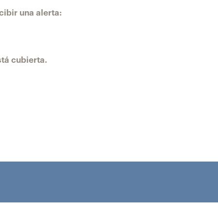
ibir una alerta:
tá cubierta.