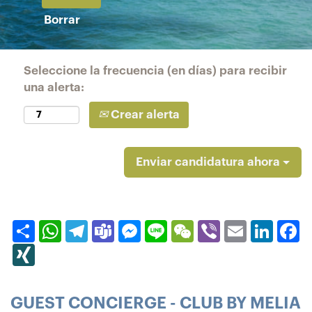
Borrar
Seleccione la frecuencia (en días) para recibir
una alerta:
Crear alerta
Enviar candidatura ahora
Compartir
WhatsApp
Telegram
Teams
Messenger
Line
WeChat
Viber
Email
Linked
F
XING
GUEST CONCIERGE - CLUB BY MELIA