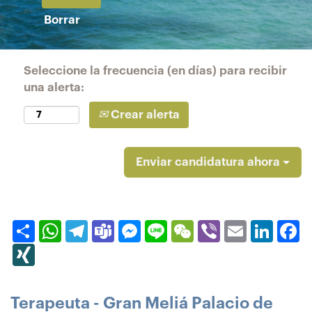
Borrar
Seleccione la frecuencia (en días) para recibir
una alerta:
Crear alerta
Enviar candidatura ahora
Compartir
WhatsApp
Telegram
Teams
Messenger
Line
WeChat
Viber
Email
Linked
F
XING
Terapeuta - Gran Meliá Palacio de