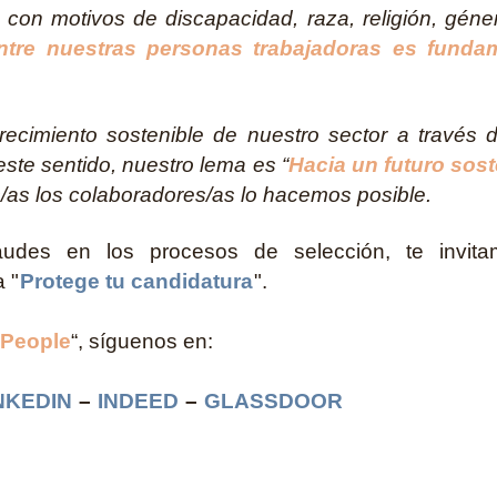
a con motivos de discapacidad, raza, religión, g
entre nuestras personas trabajadoras es funda
ecimiento sostenible de nuestro sector a través
ste sentido, nuestro lema es “
Hacia un futuro sos
s/as los colaboradores/as lo hacemos posible.
raudes en los procesos de selección, te invit
 "
Protege tu candidatura
".
 People
“, síguenos en:
NKEDIN
–
INDEED
–
GLASSDOOR