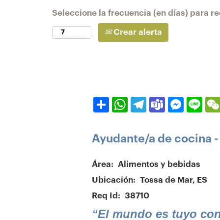
Seleccione la frecuencia (en días) para rec
Crear alerta
Compartir
WhatsApp
Telegram
Teams
Messeng
Line
Ayudante/a de cocina -
Área:
Alimentos y bebidas
Ubicación:
Tossa de Mar, ES
Req Id:
38710
“El mundo es tuyo con