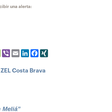
ibir una alerta:
er
WeChat
Viber
Email
LinkedIn
Facebook
XING
 ZEL Costa Brava
 Meliá”