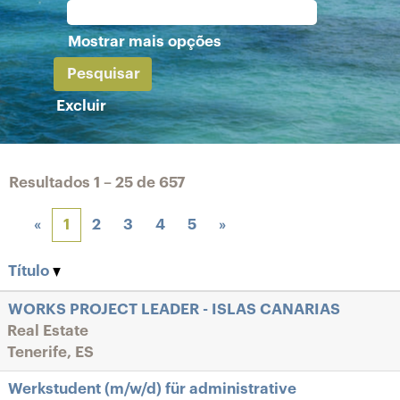
Mostrar mais opções
Excluir
Resultados
1 – 25
de
657
«
1
2
3
4
5
»
Título
WORKS PROJECT LEADER - ISLAS CANARIAS
Real Estate
Tenerife, ES
Werkstudent (m/w/d) für administrative