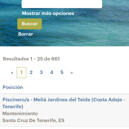
Mostrar más opciones
Borrar
Resultados
1 – 25
de
661
«
1
2
3
4
5
»
Posición
Piscinero/a - Meliá Jardines del Teide (Costa Adeje -
Tenerife)
Mantenimiento
Santa Cruz De Tenerife, ES