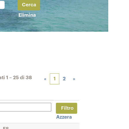
Elimina
ati
1 – 25
di
38
«
1
2
»
Azzera
, ES