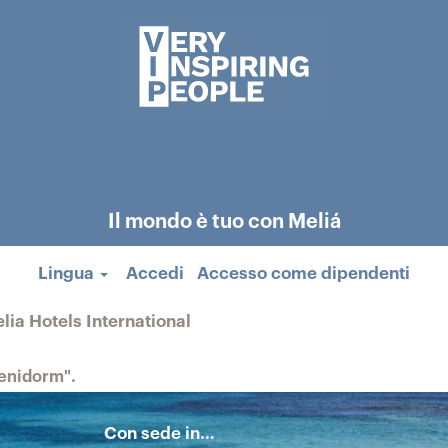
Il mondo è tuo con Meliá
Lingua
Accedi
Accesso come dipendenti
(pagina
lia Hotels International
corrente)
enidorm".
Con sede in…