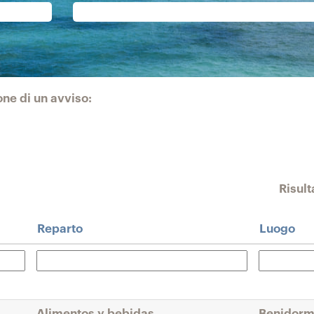
one di un avviso:
Risult
Reparto
Luogo
Alimentos y bebidas
Benidorm