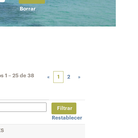
Borrar
os
1 – 25
de
38
«
1
2
»
Restablecer
ES