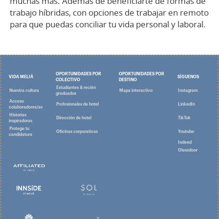
muchas más. Además de beneficiarte de formas de
trabajo híbridas, con opciones de trabajar en remoto
para que puedas conciliar tu vida personal y laboral.
OPORTUNIDADES POR
OPORTUNIDADES POR
VIDA MELIÁ
SÍGUENOS
COLECTIVO
DESTINO
Estudiantes & recién
Nuestra cultura
Mapa interactivo
Instagram
graduados
Acceso
Profesionales de hotel
LinkedIn
colaboradores/as
Historias
Dirección de hotel
TikTok
inspiradoras
Protege tu
Oficinas corporativas
Youtube
candidatura
Indeed
Glassdoor