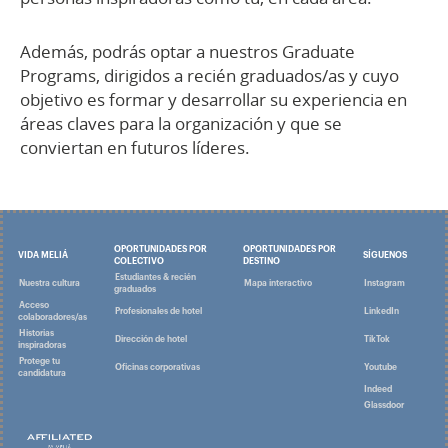
Además, podrás optar a nuestros Graduate
Programs, dirigidos a recién graduados/as y cuyo
objetivo es formar y desarrollar su experiencia en
áreas claves para la organización y que se
conviertan en futuros líderes.
OPORTUNIDADES POR
OPORTUNIDADES POR
VIDA MELIÁ
SÍGUENOS
COLECTIVO
DESTINO
Estudiantes & recién
Nuestra cultura
Mapa interactivo
Instagram
graduados
Acceso
Profesionales de hotel
LinkedIn
colaboradores/as
Historias
Dirección de hotel
TikTok
inspiradoras
Protege tu
Oficinas corporativas
Youtube
candidatura
Indeed
Glassdoor