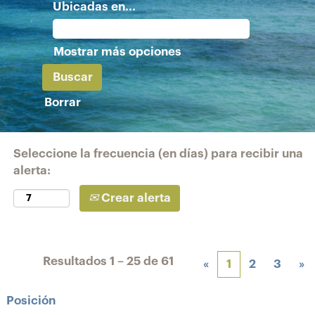
Ubicadas en...
Mostrar más opciones
Borrar
Seleccione la frecuencia (en días) para recibir una
alerta:
Crear alerta
Resultados
1 – 25
de
61
«
1
2
3
»
Posición