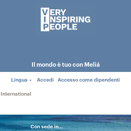
Il mondo è tuo con Meliá
Lingua
Accedi
Accesso come dipendenti
(pagina
 International
corrente)
Con sede in…