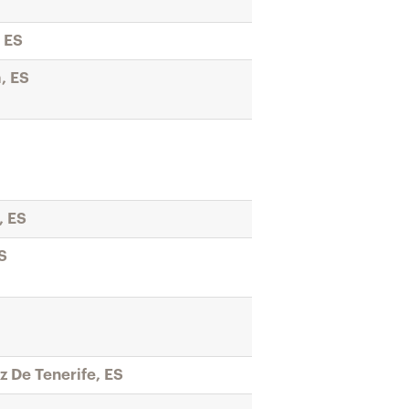
 ES
, ES
, ES
S
N
z De Tenerife, ES