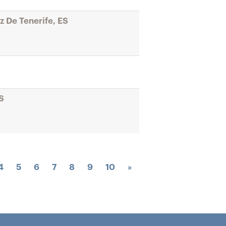
z De Tenerife, ES
S
4
5
6
7
8
9
10
»