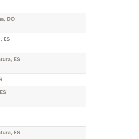
na, DO
, ES
tura, ES
S
 ES
tura, ES