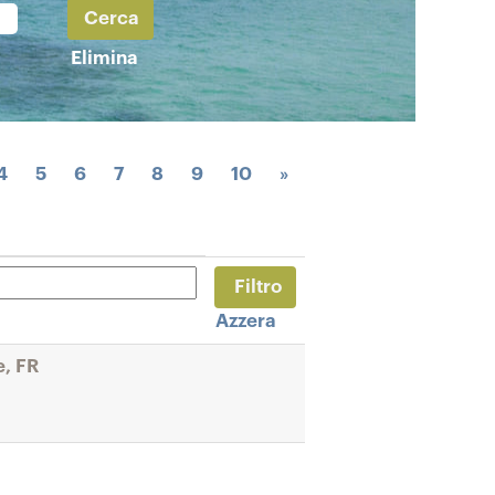
Elimina
4
5
6
7
8
9
10
»
Azzera
e, FR