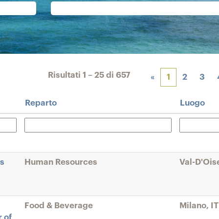
Risultati
1 – 25
di
657
«
1
2
3
Reparto
Luogo
es
Human Resources
Val-D'Ois
Food & Beverage
Milano, IT
 of