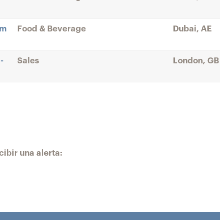
lm
Food & Beverage
Dubai, AE
-
Sales
London, GB
ibir una alerta: