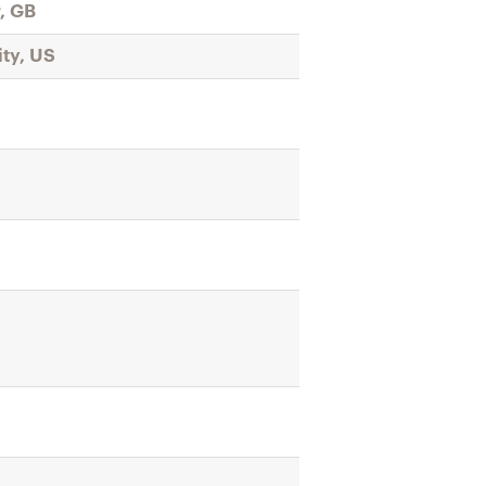
, GB
ty, US