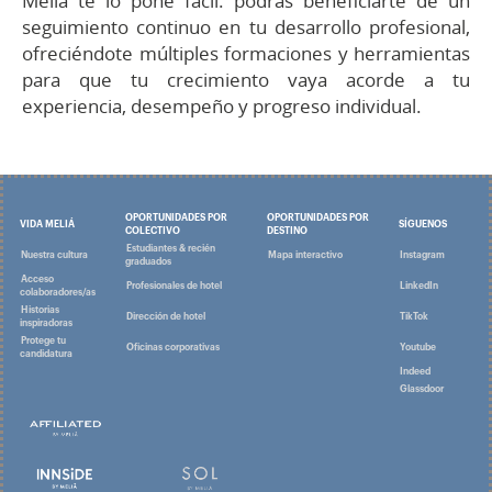
Meliá te lo pone fácil: podrás beneficiarte de un
seguimiento continuo en tu desarrollo profesional,
ofreciéndote múltiples formaciones y herramientas
para que tu crecimiento vaya acorde a tu
experiencia, desempeño y progreso individual.
OPORTUNIDADES POR
OPORTUNIDADES POR
VIDA MELIÁ
SÍGUENOS
COLECTIVO
DESTINO
Estudiantes & recién
Nuestra cultura
Mapa interactivo
Instagram
graduados
Acceso
Profesionales de hotel
LinkedIn
colaboradores/as
Historias
Dirección de hotel
TikTok
inspiradoras
Protege tu
Oficinas corporativas
Youtube
candidatura
Indeed
Glassdoor