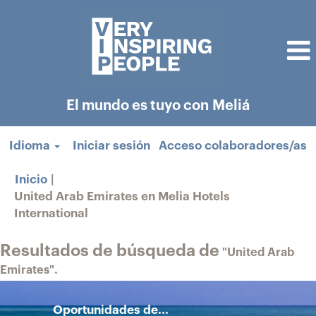
El mundo es tuyo con Meliá
Idioma
Iniciar sesión
Acceso colaboradores/as
Inicio
|
United Arab Emirates en Melia Hotels
(página
International
actual)
Resultados de búsqueda de
"United Arab
Emirates".
Oportunidades de...